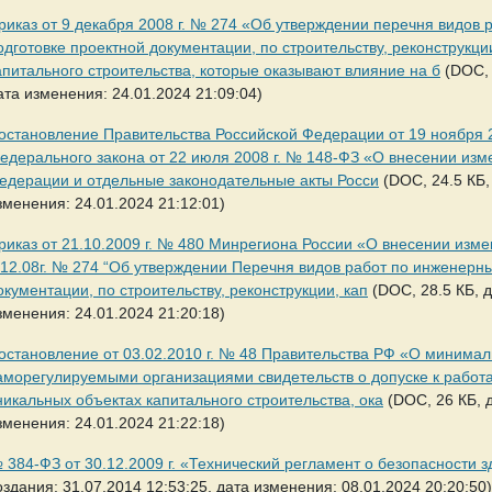
риказ от 9 декабря 2008 г. № 274 «Об утверждении перечня видов
одготовке проектной документации, по строительству, реконструкц
апитального строительства, которые оказывают влияние на б
(DOC, 
ата изменения: 24.01.2024 21:09:04)
остановление Правительства Российской Федерации от 19 ноября 
едерального закона от 22 июля 2008 г. № 148-ФЗ «О внесении изм
едерации и отдельные законодательные акты Росси
(DOC, 24.5 КБ,
зменения: 24.01.2024 21:12:01)
риказ от 21.10.2009 г. № 480 Минрегиона России «О внесении изм
.12.08г. № 274 “Об утверждении Перечня видов работ по инженерн
окументации, по строительству, реконструкции, кап
(DOC, 28.5 КБ, д
зменения: 24.01.2024 21:20:18)
остановление от 03.02.2010 г. № 48 Правительства РФ «О минима
аморегулируемыми организациями свидетельств о допуске к работа
никальных объектах капитального строительства, ока
(DOC, 26 КБ, д
зменения: 24.01.2024 21:22:18)
 384-ФЗ от 30.12.2009 г. «Технический регламент о безопасности 
оздания: 31.07.2014 12:53:25, дата изменения: 08.01.2024 20:20:50)