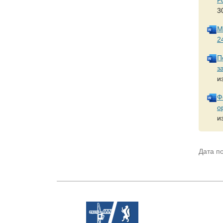
3
М
2
П
з
и
Ф
о
и
Дата п