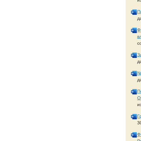
П
д
Ф
в
с
З
д
№
д
П
О
и
Г
3
Ф
Р