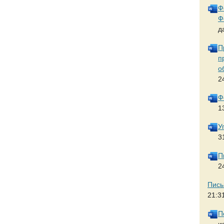
Ф
Ф
д
П
п
о
2
Ф
1
У
3
П
2
Пись
21:3
П
и