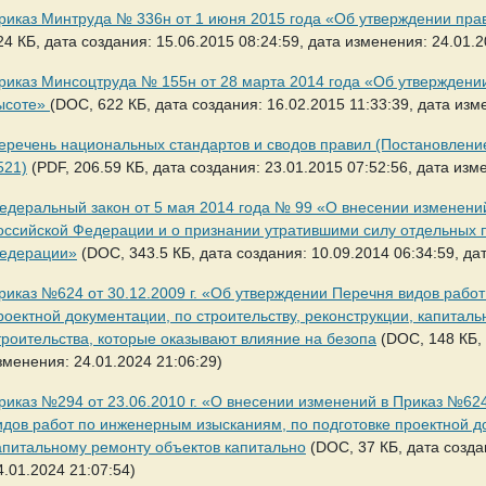
риказ Минтруда № 336н от 1 июня 2015 года «Об утверждении прав
24 КБ, дата создания: 15.06.2015 08:24:59, дата изменения: 24.01.2
риказ Минсоцтруда № 155н от 28 марта 2014 года «Об утверждении
ысоте»
(DOC, 622 КБ, дата создания: 16.02.2015 11:33:39, дата изм
еречень национальных стандартов и сводов правил (Постановлени
521)
(PDF, 206.59 КБ, дата создания: 23.01.2015 07:52:56, дата изм
едеральный закон от 5 мая 2014 года № 99 «О внесении изменений 
оссийской Федерации и о признании утратившими силу отдельных 
едерации»
(DOC, 343.5 КБ, дата создания: 10.09.2014 06:34:59, да
риказ №624 от 30.12.2009 г. «Об утверждении Перечня видов рабо
роектной документации, по строительству, реконструкции, капитал
троительства, которые оказывают влияние на безопа
(DOC, 148 КБ, 
зменения: 24.01.2024 21:06:29)
риказ №294 от 23.06.2010 г. «О внесении изменений в Приказ №624
идов работ по инженерным изысканиям, по подготовке проектной до
апитальному ремонту объектов капитально
(DOC, 37 КБ, дата созда
4.01.2024 21:07:54)