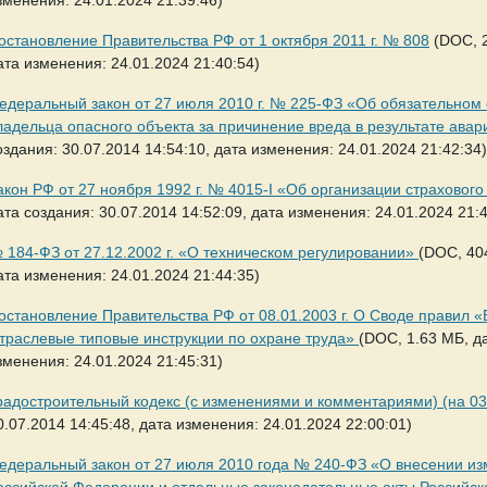
остановление Правительства РФ от 1 октября 2011 г. № 808
(DOC, 2
ата изменения: 24.01.2024 21:40:54)
едеральный закон от 27 июля 2010 г. № 225-ФЗ «Об обязательном 
ладельца опасного объекта за причинение вреда в результате ава
оздания: 30.07.2014 14:54:10, дата изменения: 24.01.2024 21:42:34)
акон РФ от 27 ноября 1992 г. № 4015-I «Об организации страховог
ата создания: 30.07.2014 14:52:09, дата изменения: 24.01.2024 21:4
 184-ФЗ от 27.12.2002 г. «О техническом регулировании»
(DOC, 404
ата изменения: 24.01.2024 21:44:35)
остановление Правительства РФ от 08.01.2003 г. О Своде правил «Б
траслевые типовые инструкции по охране труда»
(DOC, 1.63 МБ, да
зменения: 24.01.2024 21:45:31)
радостроительный кодекс (с изменениями и комментариями) (на 03.
0.07.2014 14:45:48, дата изменения: 24.01.2024 22:00:01)
едеральный закон от 27 июля 2010 года № 240-ФЗ «О внесении из
оссийской Федерации и отдельные законодательные акты Российс