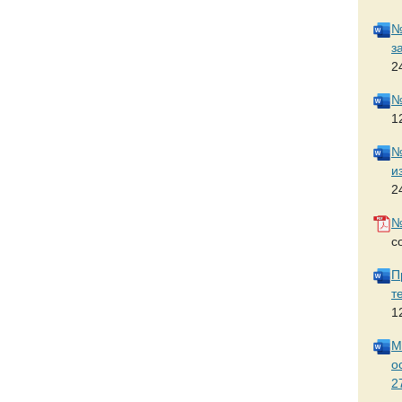
№
з
2
№
1
№
и
2
№
с
П
т
1
М
о
2