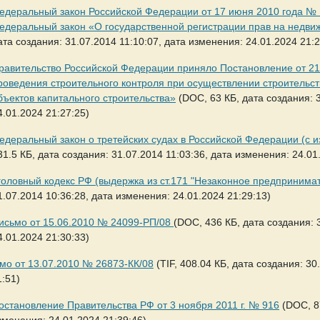
едеральный закон Российской Федерации от 17 июня 2010 года № 
едеральный закон «О государственной регистрации прав на недви
ата создания: 31.07.2014 11:10:07, дата изменения: 24.01.2024 21:2
равительство Российской Федерации приняло Постановление от 21
роведения строительного контроля при осуществлении строительст
бъектов капитального строительства»
(DOC, 63 КБ, дата создания: 3
4.01.2024 21:27:25)
едеральный закон о третейских судах в Российской Федерации (с 
31.5 КБ, дата создания: 31.07.2014 11:03:36, дата изменения: 24.01
головный кодекс РФ (выдержка из ст.171 "Незаконное предпринимат
1.07.2014 10:36:28, дата изменения: 24.01.2024 21:29:13)
исьмо от 15.06.2010 № 24099-РП/08
(DOC, 436 КБ, дата создания: 
4.01.2024 21:30:33)
мо от 13.07.2010 № 26873-КК/08
(TIF, 408.04 КБ, дата создания: 30
1:51)
остановление Правительства РФ от 3 ноября 2011 г. № 916
(DOC, 87
зменения: 24.01.2024 21:39:46)