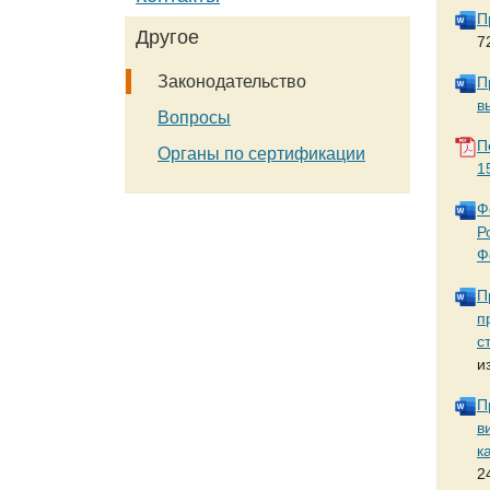
П
Другое
7
Законодательство
П
в
Вопросы
П
Органы по сертификации
1
Ф
Р
Ф
П
п
с
и
П
в
к
2