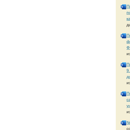
П
п
к
д
П
ф
Ф
и
П
9
д
и
П
с
у
и
№
с