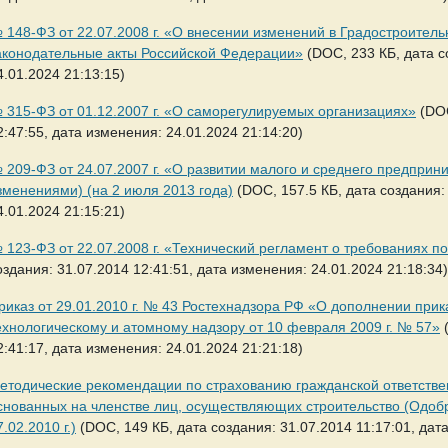
 148-ФЗ от 22.07.2008 г. «О внесении изменений в Градостроител
аконодательные акты Российской Федерации»
(DOC, 233 КБ, дата с
4.01.2024 21:13:15)
 315-ФЗ от 01.12.2007 г. «О саморегулируемых организациях»
(DOC
2:47:55, дата изменения: 24.01.2024 21:14:20)
 209-ФЗ от 24.07.2007 г. «О развитии малого и среднего предприн
зменениями) (на 2 июля 2013 года)
(DOC, 157.5 КБ, дата создания:
4.01.2024 21:15:21)
 123-ФЗ от 22.07.2008 г. «Технический регламент о требованиях п
оздания: 31.07.2014 12:41:51, дата изменения: 24.01.2024 21:18:34)
риказ от 29.01.2010 г. № 43 Ростехнадзора РФ «О дополнении при
ехнологическому и атомному надзору от 10 февраля 2009 г. № 57»
(
2:41:17, дата изменения: 24.01.2024 21:21:18)
етодические рекомендации по страхованию гражданской ответстве
снованных на членстве лиц, осуществляющих строительство (Одо
7.02.2010 г.)
(DOC, 149 КБ, дата создания: 31.07.2014 11:17:01, дат