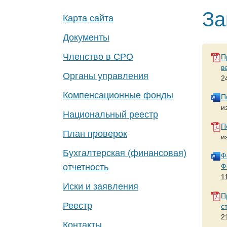
За
Карта сайта
Документы
Членство в СРО
П
в
Органы управления
2
Компенсационные фонды
П
и
Национальный реестр
П
План проверок
и
Бухгалтерская (финансовая)
Ф
Ф
отчетность
1
Иски и заявления
П
Реестр
с
2
Контакты