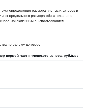
тема определения размера членских взносов в
 и от предельного размера обязательств по
 сноса, заключенным с использованием
тва по одному договору:
ер первой части членского взноса, руб./мес.
0
0
0
0
0