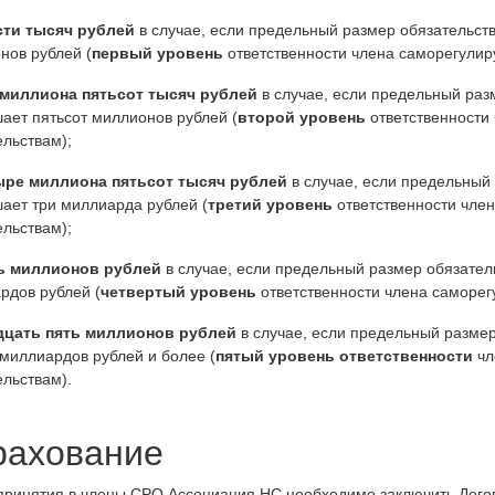
сти тысяч рублей
в случае, если предельный размер обязательст
нов рублей (
первый уровень
ответственности члена саморегулир
 миллиона пятьсот тысяч рублей
в случае, если предельный раз
ает пятьсот миллионов рублей (
второй уровень
ответственности
ельствам);
ыре миллиона пятьсот тысяч рублей
в случае, если предельный 
ает три миллиарда рублей (
третий уровень
ответственности чле
ельствам);
ь миллионов рублей
в случае, если предельный размер обязател
рдов рублей (
четвертый уровень
ответственности члена саморег
дцать пять миллионов рублей
в случае, если предельный размер
 миллиардов рублей и более (
пятый уровень ответственности
чл
ельствам).
рахование
принятия в члены СРО Ассоциация НС необходимо заключить Догов