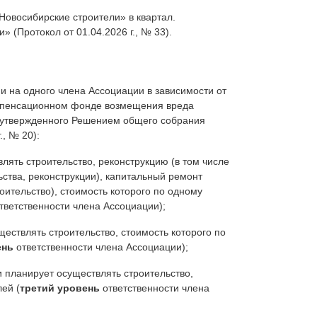
овосибирские строители» в квартал.
(Протокол от 01.04.2026 г., № 33).
и на одного члена Ассоциации в зависимости от
омпенсационном фонде возмещения вреда
 утвержденного Решением общего собрания
, № 20):
лять строительство, реконструкцию (в том числе
ьства, реконструкции), капитальный ремонт
оительство), стоимость которого по одному
тветственности члена Ассоциации);
ествлять строительство, стоимость которого по
ень
ответственности члена Ассоциации);
и планирует осуществлять строительство,
ей (
третий уровень
ответственности члена