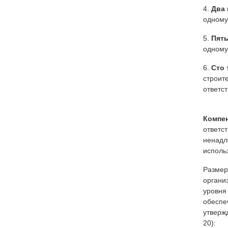
4.
Два
одному
5.
Пят
одному
6.
Сто 
строит
ответс
Компе
ответс
ненадл
исполь
Размер
органи
уровня
обеспе
утверж
20):