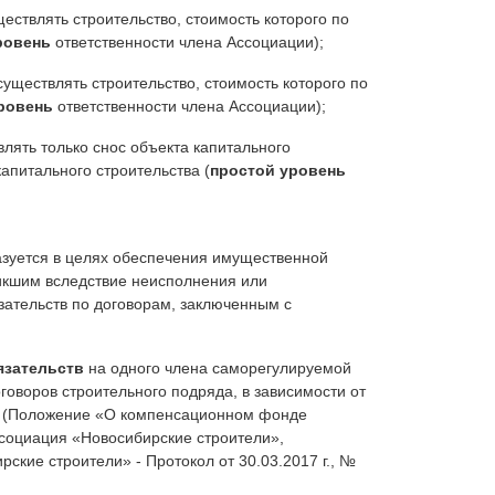
ествлять строительство, стоимость которого по
ровень
ответственности члена Ассоциации);
уществлять строительство, стоимость которого по
ровень
ответственности члена Ассоциации);
лять только снос объекта капитального
капитального строительства (
простой уровень
зуется в целях обеспечения имущественной
никшим вследствие неисполнения или
ательств по договорам, заключенным с
язательств
на одного члена саморегулируемой
оворов строительного подряда, в зависимости от
ет (Положение «О компенсационном фонде
социация «Новосибирские строители»,
кие строители» - Протокол от 30.03.2017 г., №