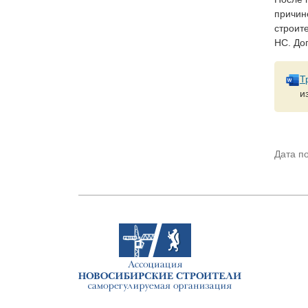
причин
строит
НС. До
Т
и
Дата п