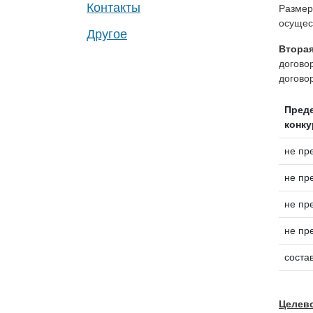
Контакты
Размер
осущес
Другое
Вторая
догово
договор
Преде
конку
не пр
не пр
не пр
не пр
соста
Целево