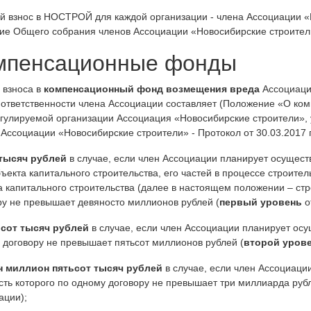
й взнос в НОСТРОЙ для каждой организации - члена Ассоциации «Н
ие Общего собрания членов Ассоциации «Новосибирские строители» 
мпенсационные фонды
 взноса в
компенсационный фонд возмещения вреда
Ассоциаци
 ответственности члена Ассоциации составляет (Положение «О к
гулируемой организации Ассоциация «Новосибирские строители»,
Ассоциации «Новосибирские строители» - Протокол от 30.03.2017 г.
тысяч рублей
в случае, если член Ассоциации планирует осуществ
ъекта капитального строительства, его частей в процессе строител
а капитального строительства (далее в настоящем положении – стр
ру не превышает девяносто миллионов рублей (
первый уровень
о
сот тысяч рублей
в случае, если член Ассоциации планирует осущ
 договору не превышает пятьсот миллионов рублей (
второй уров
 миллион пятьсот тысяч рублей
в случае, если член Ассоциаци
сть которого по одному договору не превышает три миллиарда рубл
ации);