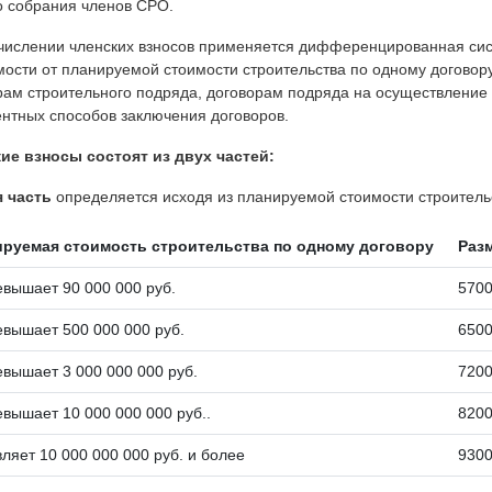
 собрания членов СРО.
числении членских взносов применяется дифференцированная сис
мости от планируемой стоимости строительства по одному договору
рам строительного подряда, договорам подряда на осуществление
ентных способов заключения договоров.
ие взносы состоят из двух частей:
 часть
определяется исходя из планируемой стоимости строительс
руемая стоимость строительства по одному договору
Разм
евышает 90 000 000 руб.
570
евышает 500 000 000 руб.
650
евышает 3 000 000 000 руб.
720
евышает 10 000 000 000 руб..
820
вляет 10 000 000 000 руб. и более
930