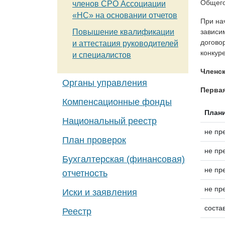
Общего
членов СРО Ассоциации
«НС» на основании отчетов
При на
зависи
Повышение квалификации
догово
и аттестация руководителей
конкур
и специалистов
Членск
Органы управления
Первая
Компенсационные фонды
Плани
Национальный реестр
не пр
План проверок
не пр
Бухгалтерская (финансовая)
не пр
отчетность
не пр
Иски и заявления
соста
Реестр