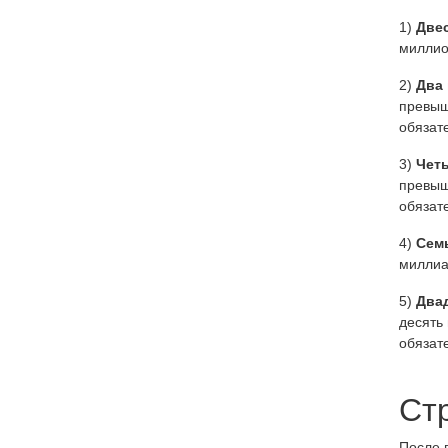
1)
Две
миллио
2)
Два
превыш
обязат
3)
Чет
превыш
обязат
4)
Сем
миллиа
5)
Два
десять
обязат
Ст
После 