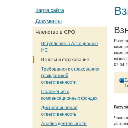
Вз
Карта сайта
Документы
Вз
Членство в СРО
Размер
Вступление в Ассоциацию
саморе
НС
саморе
взносо
Взносы и страхование
02.04.2
Требования к страхованию
гражданской
П
ответственности
1
Положения о
компенсационных фондах
Вступи
Дисциплинарная
ответственность
Членск
деятел
Анализ деятельности