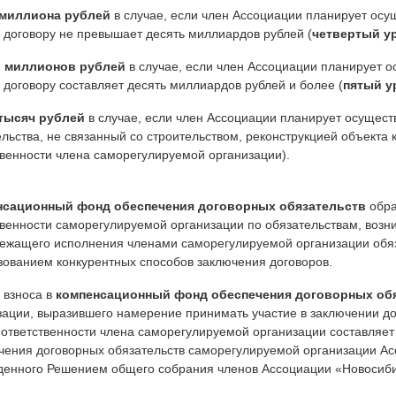
 миллиона рублей
в случае, если член Ассоциации планирует осущ
 договору не превышает десять миллиардов рублей (
четвертый у
ь миллионов рублей
в случае, если член Ассоциации планирует ос
 договору составляет десять миллиардов рублей и более (
пятый у
тысяч рублей
в случае, если член Ассоциации планирует осуществ
ельства, не связанный со строительством, реконструкцией объекта 
твенности члена саморегулируемой организации).
нсационный фонд обеспечения договорных обязательств
обра
твенности саморегулируемой организации по обязательствам, воз
ежащего исполнения членами саморегулируемой организации обяз
зованием конкурентных способов заключения договоров.
 взноса в
компенсационный фонд обеспечения договорных об
зации, выразившего намерение принимать участие в заключении дог
 ответственности члена саморегулируемой организации составля
чения договорных обязательств саморегулируемой организации Ас
денного Решением общего собрания членов Ассоциации «Новосибирс