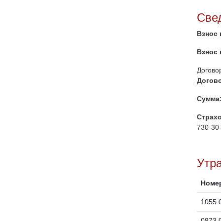
Све
Взнос 
Взнос 
Догово
Догово
Сумма
Страх
730-30-
Утр
Номе
1055.
0873.