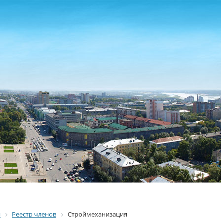
я
Реестр членов
Строймеханизация