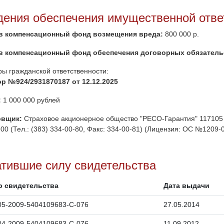
дения обеспечения имущественной отве
в компенсационный фонд возмещения вреда:
800 000 р.
в компенсационный фонд обеспечения договорных обязатель
ры гражданской ответственности:
р №924/2931870187 от 12.12.2025
:
1 000 000 рублей
овщик:
Страховое акционерное общество "РЕСО-Гарантия" 117105 , г
00 (Тел.: (383) 334-00-80, Факс: 334-00-81) (Лицензия: ОС №1209-04
атившие силу свидетельства
р свидетельства
Дата выдачи
05-2009-5404109683-С-076
27.05.2014
04-2009-5404109683-С-076
11.09.2012