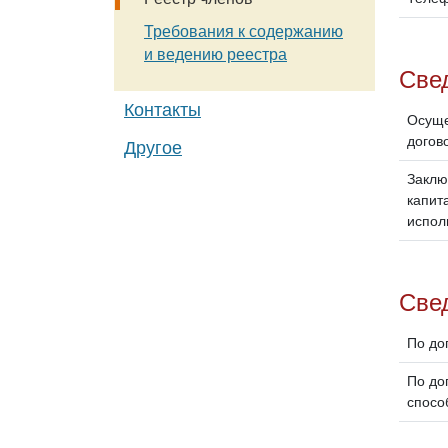
Требования к содержанию
и ведению реестра
Све
Контакты
Осуще
догов
Другое
Заклю
капит
испол
Свед
По до
По до
спосо