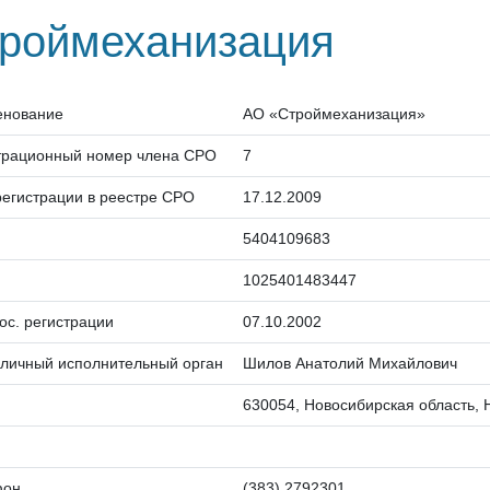
роймеханизация
енование
АО «Строймеханизация»
трационный номер члена СРО
7
регистрации в реестре СРО
17.12.2009
5404109683
1025401483447
гос. регистрации
07.10.2002
личный исполнительный орган
Шилов Анатолий Михайлович
630054, Новосибирская область, Н
фон
(383) 2792301