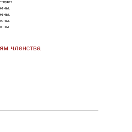
ствуют.
нены.
нены.
нены.
нены.
иям членства