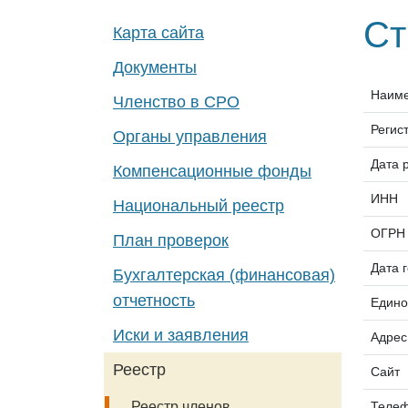
Ст
Карта сайта
Документы
Наим
Членство в СРО
Регис
Органы управления
Дата 
Компенсационные фонды
ИНН
Национальный реестр
ОГРН
План проверок
Дата 
Бухгалтерская (финансовая)
отчетность
Едино
Иски и заявления
Адрес
Реестр
Сайт
Теле
Реестр членов